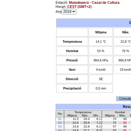
Estació:
Matadepera - Casal de Cultura
Horari:
CEST (GMT+2)
Any
Mitjana
Màx.
Temperatura
14,1 °C
22,8 °C
Humitat
53 %
76 %
Pressió
964,6 hPa
966,8 h
Vent
4 km/h
24 km/
Direcció
SE
Precipitació
0,0 mm
Resu
Temperatura
Humitat
Dia
Mitjana
Màx.
Mín.
Mitjana
Màx.
01
11,5
20,0
6,1
70
90
02
12,0
20,6
7,2
72
91
03
13,6
22,8
6,1
57
86
04
14,8
21,1
8,3
53
91