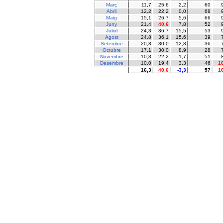
Març
11,7
25,6
2,2
60
Abril
12,2
22,2
0,0
68
Maig
15,1
26,7
5,6
66
Juny
21,4
40,6
7,8
52
Juliol
24,3
36,7
15,5
53
Agost
24,8
36,1
15,6
39
Setembre
20,8
30,0
12,8
36
Octubre
17,1
30,0
8,9
28
Novembre
10,3
22,2
1,7
51
Desembre
10,0
19,4
3,3
46
1
16,3
40,6
-3,3
57
1