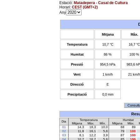
Estació:
Matadepera - Casal de Cultura
Horari:
CEST (GMT+2)
Any
Mitjana
Màx.
Temperatura
10,7 °C
16,7 °C
Humitat
86 %
100 %
Pressió
954,5 hPa
983,6 h
Vent
1 km/h
21 km/
Direcció
E
Precipitació
0,0 mm
Resu
Temperatura
Humitat
Dia
Mitjana
Màx.
Mín.
Mitjana
Màx.
01
14,3
18,3
10,0
68
89
02
11,8
16,1
5,6
79
100
03
8,1
12,2
3,9
87
100
04
10,7
16,7
5,6
85
100