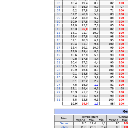
05
13,4
19,4
8,9
82
100
06
8,7
15,0
5,0
75
97
07
9,2
17,8
2,8
71
100
08
11,2
20,0
5,6
83
100
09
11,2
18,9
6,7
88
100
10
10,9
17,8
5,0
84
100
11
14,0
22,2
7,8
85
100
12
16,3
25,0
10,6
82
100
13
14,1
21,7
10,0
90
100
14
12,4
17,8
8,3
98
100
15
11,1
18,3
6,1
95
100
16
10,4
11,7
9,4
100
100
17
12,4
16,1
10,0
99
100
18
12,0
19,4
8,3
91
100
19
10,6
17,8
5,6
93
100
20
9,8
17,8
4,4
89
100
21
10,4
17,2
4,4
90
100
22
11,5
16,7
6,7
96
100
23
10,9
15,6
8,9
100
100
24
9,1
13,8
5,0
96
100
25
6,9
11,7
3,9
85
100
26
6,1
12,2
2,2
95
100
27
7,6
15,0
1,7
81
100
28
12,1
19,4
6,7
79
98
29
13,3
21,7
7,2
79
100
30
7,4
11,7
5,6
99
100
31
8,8
12,8
6,1
100
100
10,9
25,0
1,7
88
100
Res
Temperatura
Humitat
Mes
Mitjana
Màx.
Mín.
Mitjana
Màx
Gener
8,5
19,4
1,1
90
10
Febrer
11,8
26,1
2,4
88
10