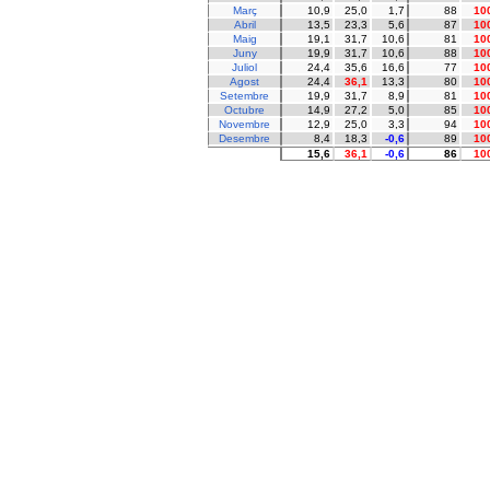
Març
10,9
25,0
1,7
88
10
Abril
13,5
23,3
5,6
87
10
Maig
19,1
31,7
10,6
81
10
Juny
19,9
31,7
10,6
88
10
Juliol
24,4
35,6
16,6
77
10
Agost
24,4
36,1
13,3
80
10
Setembre
19,9
31,7
8,9
81
10
Octubre
14,9
27,2
5,0
85
10
Novembre
12,9
25,0
3,3
94
10
Desembre
8,4
18,3
-0,6
89
10
15,6
36,1
-0,6
86
10