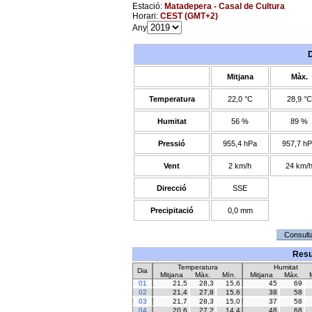
Estació:
Matadepera - Casal de Cultura
Horari:
CEST (GMT+2)
Any
Mitjana
Màx.
Temperatura
22,0 °C
28,9 °C
Humitat
56 %
89 %
Pressió
955,4 hPa
957,7 h
Vent
2 km/h
24 km/
Direcció
SSE
Precipitació
0,0 mm
Resu
Temperatura
Humitat
Dia
Mitjana
Màx.
Mín.
Mitjana
Màx.
01
21,5
28,3
15,6
45
69
02
21,4
27,8
15,6
38
58
03
21,7
28,3
15,0
37
58
04
20,6
27,2
14,4
48
68