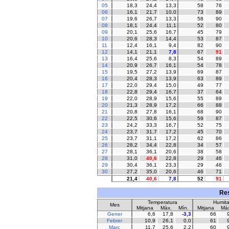
05
18,3
24,4
13,3
58
76
06
16,1
21,7
10,0
73
89
07
19,6
26,7
13,3
58
90
08
18,1
24,4
11,1
52
80
09
20,1
25,6
16,7
45
79
10
20,6
28,3
14,4
53
87
11
12,4
16,1
9,4
82
90
12
14,1
21,1
7,8
67
91
13
16,4
25,6
8,3
54
89
14
20,9
26,7
16,1
54
78
15
19,5
27,2
13,9
69
87
16
20,4
28,3
13,9
63
89
17
22,0
29,4
15,0
49
77
18
22,8
29,4
16,7
37
64
19
22,0
28,9
15,6
55
89
20
21,3
28,9
17,2
66
88
21
20,8
27,8
16,1
68
90
22
22,5
30,6
15,6
59
87
23
24,2
33,3
16,7
52
75
24
23,7
31,7
17,2
45
70
25
23,7
31,1
17,2
62
86
26
28,2
34,4
22,8
34
57
27
28,1
36,1
20,6
38
58
28
31,0
40,6
22,8
29
46
29
30,4
36,1
23,3
29
46
30
27,2
35,0
20,6
46
71
21,4
40,6
7,8
52
91
Res
Temperatura
Humita
Mes
Mitjana
Màx.
Mín.
Mitjana
Màx
Gener
6,6
17,8
-3,3
66
Febrer
10,9
26,1
0,0
61
Març
11,7
25,6
2,2
60