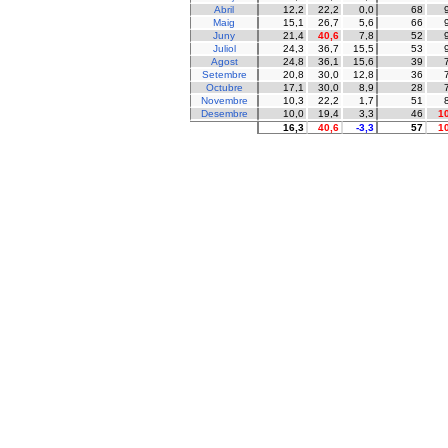
Abril
12,2
22,2
0,0
68
Maig
15,1
26,7
5,6
66
Juny
21,4
40,6
7,8
52
Juliol
24,3
36,7
15,5
53
Agost
24,8
36,1
15,6
39
Setembre
20,8
30,0
12,8
36
Octubre
17,1
30,0
8,9
28
Novembre
10,3
22,2
1,7
51
Desembre
10,0
19,4
3,3
46
1
16,3
40,6
-3,3
57
1