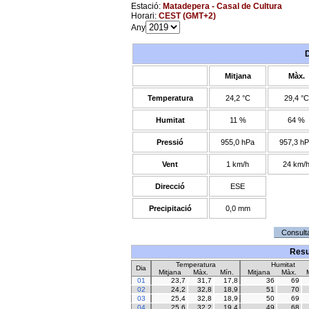
Estació:
Matadepera - Casal de Cultura
Horari:
CEST (GMT+2)
Any
Mitjana
Màx.
Temperatura
24,2 °C
29,4 °C
Humitat
11 %
64 %
Pressió
955,0 hPa
957,3 h
Vent
1 km/h
24 km/
Direcció
ESE
Precipitació
0,0 mm
Resu
Temperatura
Humitat
Dia
Mitjana
Màx.
Mín.
Mitjana
Màx.
01
23,7
31,7
17,8
36
69
02
24,2
32,8
18,9
51
70
03
25,4
32,8
18,9
50
69
04
25,6
32,2
19,4
49
68