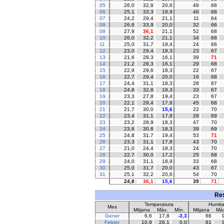
05
26,0
32,8
20,6
49
68
06
25,1
33,3
18,9
46
68
07
24,2
29,4
21,1
11
64
08
26,6
33,9
20,0
32
66
09
27,9
36,1
21,1
52
68
10
26,0
32,2
21,1
34
66
11
25,0
31,7
19,4
24
66
12
23,0
29,4
18,3
23
67
13
21,6
28,3
16,1
39
71
14
21,2
28,3
16,1
29
68
15
22,9
29,6
18,3
22
67
16
22,7
29,4
20,0
16
68
17
24,4
31,1
18,3
28
67
18
24,8
32,8
18,3
33
67
19
23,3
27,8
19,4
23
67
20
22,1
29,4
17,8
45
68
21
21,7
30,0
15,6
22
70
22
23,4
31,1
17,8
28
69
23
23,2
28,9
18,3
47
70
24
23,8
30,6
18,3
39
69
25
24,8
31,7
19,4
53
71
26
23,3
31,1
17,8
43
70
27
21,0
24,4
18,3
24
70
28
22,7
30,0
17,2
25
68
29
24,0
31,1
18,9
33
68
30
25,0
31,7
20,0
43
67
31
25,1
32,2
20,6
54
70
24,8
36,1
15,6
39
71
Res
Temperatura
Humita
Mes
Mitjana
Màx.
Mín.
Mitjana
Màx
Gener
6,6
17,8
-3,3
66
Febrer
10,9
26,1
0,0
61