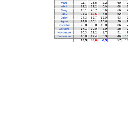
Març
11,7
25,6
2,2
60
Abril
12,2
22,2
0,0
68
Maig
15,1
26,7
5,6
66
Juny
21,4
40,6
7,8
52
Juliol
24,3
36,7
15,5
53
Agost
24,8
36,1
15,6
39
Setembre
20,8
30,0
12,8
36
Octubre
17,1
30,0
8,9
28
Novembre
10,3
22,2
1,7
51
Desembre
10,0
19,4
3,3
46
1
16,3
40,6
-3,3
57
1