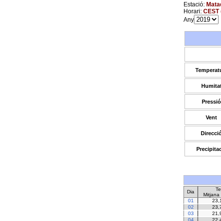
Estació:
Matad
Horari:
CEST 
Any
Temperat
Humita
Pressió
Vent
Direcci
Precipita
Te
Dia
Mitjana
01
23,
02
23,
03
21,
04
22,