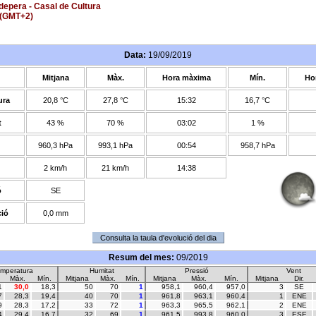
epera - Casal de Cultura
(GMT+2)
Data:
19/09/2019
Mitjana
Màx.
Hora màxima
Mín.
Ho
ura
20,8 °C
27,8 °C
15:32
16,7 °C
t
43 %
70 %
03:02
1 %
960,3 hPa
993,1 hPa
00:54
958,7 hPa
2 km/h
21 km/h
14:38
ó
SE
ció
0,0 mm
Resum del mes:
09/2019
mperatura
Humitat
Pressió
Vent
Màx.
Mín.
Mitjana
Màx.
Mín.
Mitjana
Màx.
Mín.
Mitjana
Dir.
1
30,0
18,3
50
70
1
958,1
960,4
957,0
3
SE
7
28,3
19,4
40
70
1
961,8
963,1
960,4
1
ENE
9
28,3
17,2
33
72
1
963,3
965,5
962,1
2
ENE
4
29,4
16,7
32
69
1
961,5
993,8
960,0
3
ESE