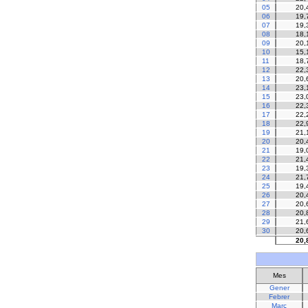
05
20,
06
19,
07
19,
08
18,
09
20,
10
15,
11
18,
12
22,
13
20,
14
23,
15
23,
16
22,
17
22,
18
22,
19
21,
20
20,
21
19,
22
21,
23
19,
24
21,
25
19,
26
20,
27
20,
28
20,
29
21,
30
20,
20,
Mes
Gener
Febrer
Març