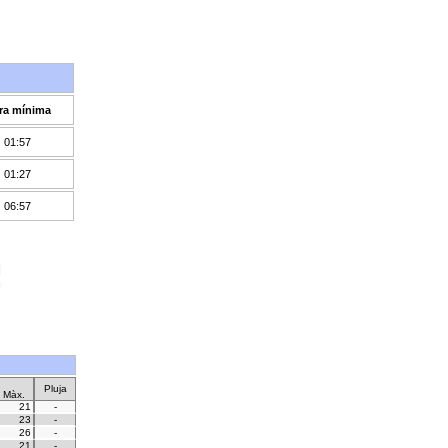
ra mínima
01:57
01:27
06:57
Pluja
Màx.
21
-
23
-
26
-
21
-