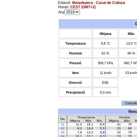
Estació:
Matadepera - Casal de Cultura
Horari:
CEST (GMT+2)
Any
Mitjana
Màx.
Temperatura
9,8 °C
13,9 °C
Humitat
62 %
80 %
Pressió
958,7 hPa
960,7 h
Vent
11 km/h
53 km/
Direcció
ESE
Precipitació
0,0 mm
Resu
Temperatura
Humitat
Dia
Mitjana
Màx.
Mín.
Mitjana
Màx.
M
01
11,4
16,1
8,9
41
78
02
8,3
14,4
5,0
23
80
03
7,8
12,2
3,3
32
78
04
10,1
12,1
8,3
23
75