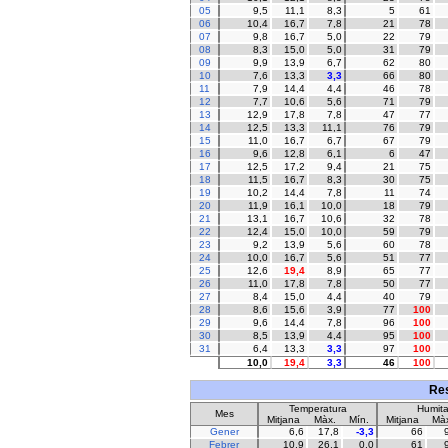
05
9,5
11,1
8,3
5
61
06
10,4
16,7
7,8
21
78
07
9,8
16,7
5,0
22
79
08
8,3
15,0
5,0
31
79
09
9,9
13,9
6,7
62
80
10
7,6
13,3
3,3
66
80
11
7,9
14,4
4,4
46
78
12
7,7
10,6
5,6
71
79
13
12,9
17,8
7,8
47
77
14
12,5
13,3
11,1
76
79
15
11,0
16,7
6,7
67
79
16
9,6
12,8
6,1
6
47
17
12,5
17,2
9,4
21
75
18
11,5
16,7
8,3
30
75
19
10,2
14,4
7,8
11
74
20
11,9
16,1
10,0
18
79
21
13,1
16,7
10,6
32
78
22
12,4
15,0
10,0
59
79
23
9,2
13,9
5,6
60
78
24
10,0
16,7
5,6
51
77
25
12,6
19,4
8,9
65
77
26
11,0
17,8
7,8
50
77
27
8,4
15,0
4,4
40
79
28
8,6
15,6
3,9
77
100
29
9,6
14,4
7,8
96
100
30
8,5
13,9
4,4
95
100
31
6,4
13,3
3,3
97
100
10,0
19,4
3,3
46
100
Res
Temperatura
Humita
Mes
Mitjana
Màx.
Mín.
Mitjana
Màx
Gener
6,6
17,8
-3,3
66
Febrer
10,9
26,1
0,0
61