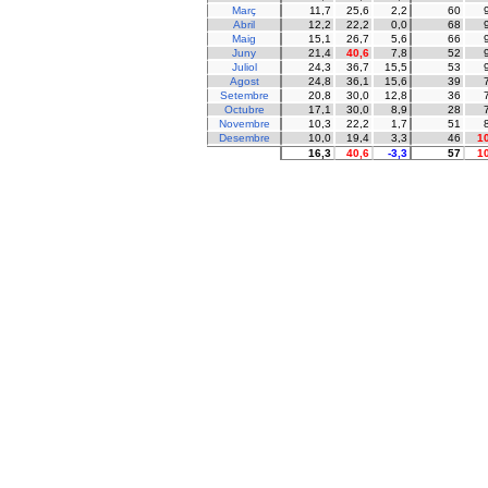
Març
11,7
25,6
2,2
60
Abril
12,2
22,2
0,0
68
Maig
15,1
26,7
5,6
66
Juny
21,4
40,6
7,8
52
Juliol
24,3
36,7
15,5
53
Agost
24,8
36,1
15,6
39
Setembre
20,8
30,0
12,8
36
Octubre
17,1
30,0
8,9
28
Novembre
10,3
22,2
1,7
51
Desembre
10,0
19,4
3,3
46
1
16,3
40,6
-3,3
57
1