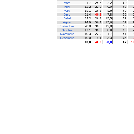
Març
11,7
25,6
2,2
60
Abril
12,2
22,2
0,0
68
Maig
15,1
26,7
5,6
66
Juny
21,4
40,6
7,8
52
Juliol
24,3
36,7
15,5
53
Agost
24,8
36,1
15,6
39
Setembre
20,8
30,0
12,8
36
Octubre
17,1
30,0
8,9
28
Novembre
10,3
22,2
1,7
51
Desembre
10,0
19,4
3,3
46
1
16,3
40,6
-3,3
57
1