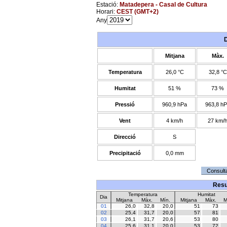
Estació:
Matadepera - Casal de Cultura
Horari:
CEST (GMT+2)
Any
Mitjana
Màx.
Temperatura
26,0 °C
32,8 °C
Humitat
51 %
73 %
Pressió
960,9 hPa
963,8 h
Vent
4 km/h
27 km/
Direcció
S
Precipitació
0,0 mm
Resu
Temperatura
Humitat
Dia
Mitjana
Màx.
Mín.
Mitjana
Màx.
M
01
26,0
32,8
20,0
51
73
02
25,4
31,7
20,0
57
81
03
26,1
31,7
20,6
53
80
04
25,6
31,1
20,0
53
72