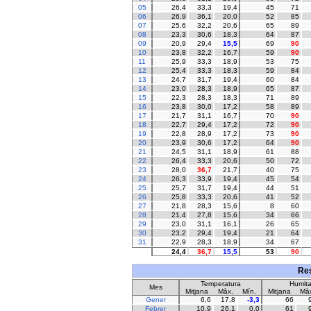
05
26,4
33,3
19,4
45
71
06
26,9
36,1
20,0
52
85
07
25,6
32,2
20,6
65
89
08
23,3
30,6
18,3
64
87
09
20,9
29,4
15,5
69
90
10
23,8
32,2
16,7
59
90
11
25,9
33,3
18,9
53
75
12
25,4
33,3
18,3
59
84
13
24,7
31,7
19,4
60
84
14
23,0
28,3
18,9
65
87
15
22,3
28,3
18,3
71
89
16
23,8
30,0
17,2
58
89
17
21,7
31,1
16,7
70
90
18
22,7
29,4
17,2
72
90
19
22,8
28,9
17,2
73
90
20
23,9
30,6
17,2
64
90
21
24,5
31,1
18,9
61
88
22
26,4
33,3
20,6
50
72
23
28,0
36,7
21,7
40
75
24
26,3
33,9
19,4
45
54
25
25,7
31,7
19,4
44
51
26
25,8
33,3
20,6
41
52
27
21,8
28,3
15,6
8
60
28
21,4
27,8
15,6
34
66
29
23,0
31,1
16,1
26
65
30
23,2
29,4
19,4
21
64
31
22,9
28,3
18,9
34
67
24,4
36,7
15,5
53
90
Res
Temperatura
Humita
Mes
Mitjana
Màx.
Mín.
Mitjana
Màx
Gener
6,6
17,8
-3,3
66
Febrer
10,9
26,1
0,0
61