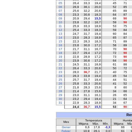
05
26,4
33,3
19,4
45
71
06
26,9
36,1
20,0
52
85
07
25,6
32,2
20,6
65
89
08
23,3
30,6
18,3
64
87
09
20,9
29,4
15,5
69
90
10
23,8
32,2
16,7
59
90
11
25,9
33,3
18,9
53
75
12
25,4
33,3
18,3
59
84
13
24,7
31,7
19,4
60
84
14
23,0
28,3
18,9
65
87
15
22,3
28,3
18,3
71
89
16
23,8
30,0
17,2
58
89
17
21,7
31,1
16,7
70
90
18
22,7
29,4
17,2
72
90
19
22,8
28,9
17,2
73
90
20
23,9
30,6
17,2
64
90
21
24,5
31,1
18,9
61
88
22
26,4
33,3
20,6
50
72
23
28,0
36,7
21,7
40
75
24
26,3
33,9
19,4
45
54
25
25,7
31,7
19,4
44
51
26
25,8
33,3
20,6
41
52
27
21,8
28,3
15,6
8
60
28
21,4
27,8
15,6
34
66
29
23,0
31,1
16,1
26
65
30
23,2
29,4
19,4
21
64
31
22,9
28,3
18,9
34
67
24,4
36,7
15,5
53
90
Res
Temperatura
Humita
Mes
Mitjana
Màx.
Mín.
Mitjana
Màx
Gener
6,6
17,8
-3,3
66
Febrer
10,9
26,1
0,0
61