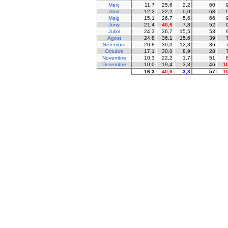
Març
11,7
25,6
2,2
60
Abril
12,2
22,2
0,0
68
Maig
15,1
26,7
5,6
66
Juny
21,4
40,6
7,8
52
Juliol
24,3
36,7
15,5
53
Agost
24,8
36,1
15,6
39
Setembre
20,8
30,0
12,8
36
Octubre
17,1
30,0
8,9
28
Novembre
10,3
22,2
1,7
51
Desembre
10,0
19,4
3,3
46
1
16,3
40,6
-3,3
57
1