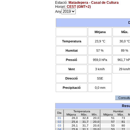
Estació:
Matadepera - Casal de Cultura
Horari:
CEST (GMT+2)
Any
Mitjana
Màx.
Temperatura
23,9 °C
30,0 °C
Humitat
57 %
89 %
Pressió
959,0 hPa
961,7 h
Vent
3 km/h
29 km/
Direcció
SSE
Precipitació
0,0 mm
Resu
Temperatura
Humitat
Dia
Mitjana
Màx.
Mín.
Mitjana
Màx.
M
01
26,0
32,8
20,0
51
73
02
25,4
31,7
20,0
57
81
03
26,1
31,7
20,6
53
80
04
25,6
31,1
20,0
53
72