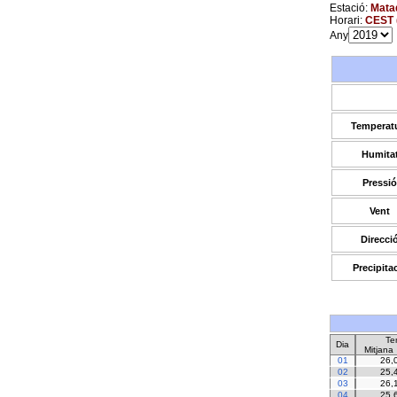
Estació:
Matad
Horari:
CEST 
Any
Temperat
Humita
Pressió
Vent
Direcci
Precipita
Te
Dia
Mitjana
01
26,
02
25,
03
26,
04
25,