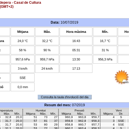
epera - Casal de Cultura
(GMT+2)
Data:
10/07/2019
Mitjana
Màx.
Hora màxima
Mín.
Ho
ura
24,0 °C
32,2 °C
16:43
16,7 °C
t
58 %
90 %
05:31
31 %
957,6 hPa
959,7 hPa
13:30
956,3 hPa
3 km/h
24 km/h
17:13
ó
SSE
ció
0,0 mm
Resum del mes:
07/2019
mperatura
Humitat
Pressió
Vent
Màx.
Mín.
Mitjana
Màx.
Mín.
Mitjana
Màx.
Mín.
Mitjana
Dir.
0
32,8
20,0
51
73
27
960,9
963,8
959,7
4
S
4
31,7
20,0
57
81
37
959,8
962,8
958,3
3
SSE
1
31,7
20,6
53
80
29
958,8
960,7
957,7
4
SSE
6
31,1
20,0
53
72
38
960,2
963,4
958,3
4
S