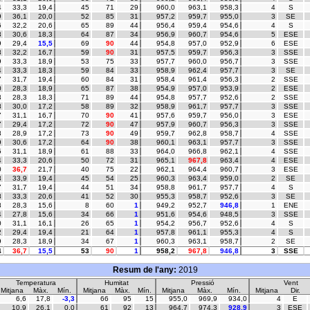
4
33,3
19,4
45
71
29
960,0
963,1
958,3
4
S
9
36,1
20,0
52
85
31
957,2
959,7
955,0
3
SE
6
32,2
20,6
65
89
44
956,4
959,4
954,6
4
S
3
30,6
18,3
64
87
34
956,9
960,7
954,6
5
ESE
9
29,4
15,5
69
90
44
954,8
957,0
952,9
6
ESE
8
32,2
16,7
59
90
31
957,5
959,7
956,3
3
SSE
9
33,3
18,9
53
75
33
957,7
960,0
956,7
3
SSE
4
33,3
18,3
59
84
33
958,9
962,4
957,7
3
SE
7
31,7
19,4
60
84
31
958,4
961,4
956,3
2
SSE
0
28,3
18,9
65
87
38
954,9
957,0
953,9
2
ESE
3
28,3
18,3
71
89
44
954,8
957,7
952,6
2
SSE
8
30,0
17,2
58
89
32
958,9
961,7
957,7
3
SSE
7
31,1
16,7
70
90
41
957,6
959,7
956,0
3
ESE
7
29,4
17,2
72
90
47
957,9
960,7
956,3
3
SSE
8
28,9
17,2
73
90
49
959,7
962,8
958,7
4
SSE
9
30,6
17,2
64
90
38
960,1
963,1
957,7
3
SSE
5
31,1
18,9
61
88
33
964,0
966,8
962,1
4
SSE
4
33,3
20,6
50
72
31
965,1
967,8
963,4
4
ESE
0
36,7
21,7
40
75
22
962,1
964,4
960,7
3
ESE
3
33,9
19,4
45
54
25
960,3
963,4
959,0
2
SE
7
31,7
19,4
44
51
34
958,8
961,7
957,7
4
S
8
33,3
20,6
41
52
30
955,3
958,7
952,6
3
SE
8
28,3
15,6
8
60
1
949,2
952,7
946,8
1
ENE
4
27,8
15,6
34
66
1
951,6
954,6
948,5
3
SSE
0
31,1
16,1
26
65
1
954,2
956,7
952,6
4
S
2
29,4
19,4
21
64
1
957,8
961,1
955,3
4
S
9
28,3
18,9
34
67
1
960,3
963,1
958,7
2
SE
4
36,7
15,5
53
90
1
958,2
967,8
946,8
3
SSE
Resum de l'any:
2019
Temperatura
Humitat
Pressió
Vent
Mitjana
Màx.
Mín.
Mitjana
Màx.
Mín.
Mitjana
Màx.
Mín.
Mitjana
Dir.
6,6
17,8
-3,3
66
95
15
955,0
969,9
934,0
4
E
10,9
26,1
0,0
61
92
13
964,7
974,3
928,9
3
ESE