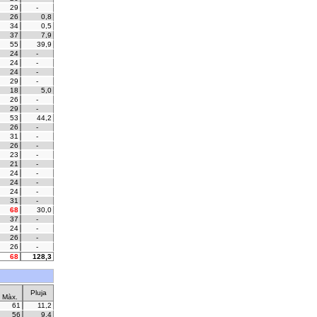
29
-
26
0,8
34
0,5
37
7,9
55
39,9
24
-
24
-
24
-
29
-
18
5,0
26
-
29
-
53
44,2
26
-
31
-
26
-
23
-
21
-
24
-
24
-
24
-
31
-
68
30,0
37
-
24
-
26
-
26
-
68
128,3
Pluja
Màx.
61
11,2
56
9,4