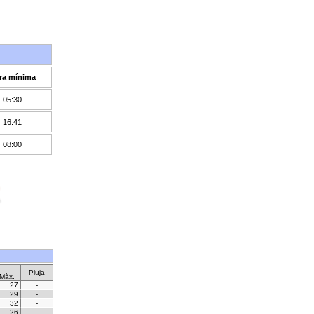
ra mínima
05:30
16:41
08:00
Pluja
Màx.
27
-
29
-
32
-
26
-