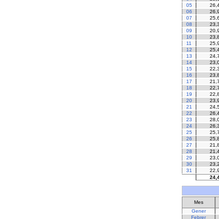
05
26,
06
26,
07
25,
08
23,
09
20,
10
23,
11
25,
12
25,
13
24,
14
23,
15
22,
16
23,
17
21,
18
22,
19
22,
20
23,
21
24,
22
26,
23
28,
24
26,
25
25,
26
25,
27
21,
28
21,
29
23,
30
23,
31
22,
24,
Mes
Gener
Febrer