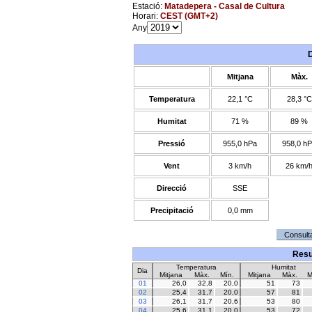
Estació:
Matadepera - Casal de Cultura
Horari:
CEST (GMT+2)
Any
Mitjana
Màx.
Temperatura
22,1 °C
28,3 °C
Humitat
71 %
89 %
Pressió
955,0 hPa
958,0 h
Vent
3 km/h
26 km/
Direcció
SSE
Precipitació
0,0 mm
Resu
Temperatura
Humitat
Dia
Mitjana
Màx.
Mín.
Mitjana
Màx.
M
01
26,0
32,8
20,0
51
73
02
25,4
31,7
20,0
57
81
03
26,1
31,7
20,6
53
80
04
25,6
31,1
20,0
53
72