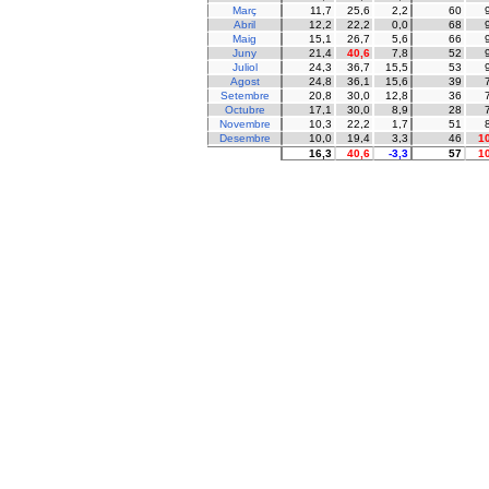
Març
11,7
25,6
2,2
60
Abril
12,2
22,2
0,0
68
Maig
15,1
26,7
5,6
66
Juny
21,4
40,6
7,8
52
Juliol
24,3
36,7
15,5
53
Agost
24,8
36,1
15,6
39
Setembre
20,8
30,0
12,8
36
Octubre
17,1
30,0
8,9
28
Novembre
10,3
22,2
1,7
51
Desembre
10,0
19,4
3,3
46
1
16,3
40,6
-3,3
57
1