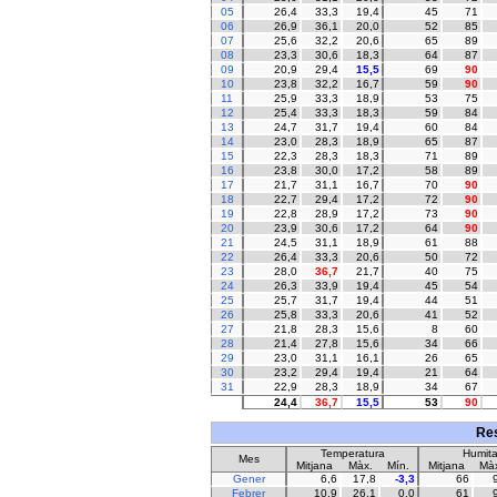
05
26,4
33,3
19,4
45
71
06
26,9
36,1
20,0
52
85
07
25,6
32,2
20,6
65
89
08
23,3
30,6
18,3
64
87
09
20,9
29,4
15,5
69
90
10
23,8
32,2
16,7
59
90
11
25,9
33,3
18,9
53
75
12
25,4
33,3
18,3
59
84
13
24,7
31,7
19,4
60
84
14
23,0
28,3
18,9
65
87
15
22,3
28,3
18,3
71
89
16
23,8
30,0
17,2
58
89
17
21,7
31,1
16,7
70
90
18
22,7
29,4
17,2
72
90
19
22,8
28,9
17,2
73
90
20
23,9
30,6
17,2
64
90
21
24,5
31,1
18,9
61
88
22
26,4
33,3
20,6
50
72
23
28,0
36,7
21,7
40
75
24
26,3
33,9
19,4
45
54
25
25,7
31,7
19,4
44
51
26
25,8
33,3
20,6
41
52
27
21,8
28,3
15,6
8
60
28
21,4
27,8
15,6
34
66
29
23,0
31,1
16,1
26
65
30
23,2
29,4
19,4
21
64
31
22,9
28,3
18,9
34
67
24,4
36,7
15,5
53
90
Res
Temperatura
Humita
Mes
Mitjana
Màx.
Mín.
Mitjana
Màx
Gener
6,6
17,8
-3,3
66
Febrer
10,9
26,1
0,0
61